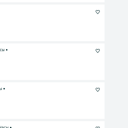
асы •
ы •
Часы •