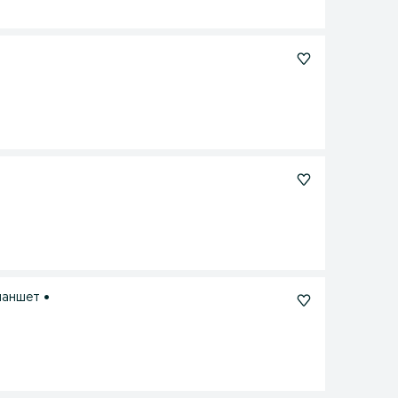
ланшет •