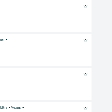
шет •
ltra • Чехлы •