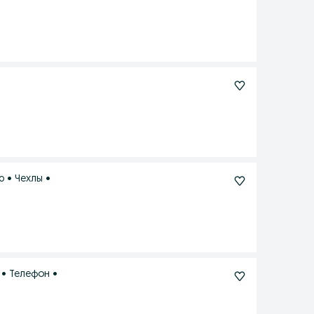
o • Чехлы •
 • Телефон •