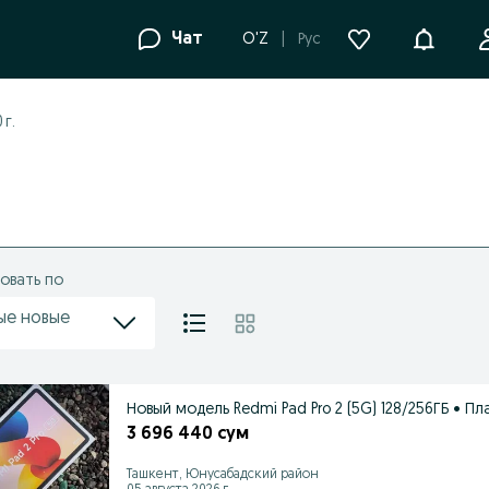
Уведомле
Чат
O'Z
Рус
 г.
овать по
ые новые
Новый модель Redmi Pad Pro 2 (5G) 128/256ГБ • П
3 696 440 сум
Ташкент, Юнусабадский район