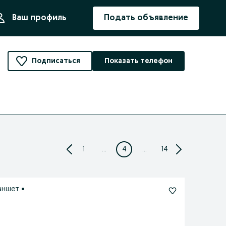
ния
Ваш профиль
Подать объявление
Подписаться
Показать телефон
1
...
4
...
14
ланшет •