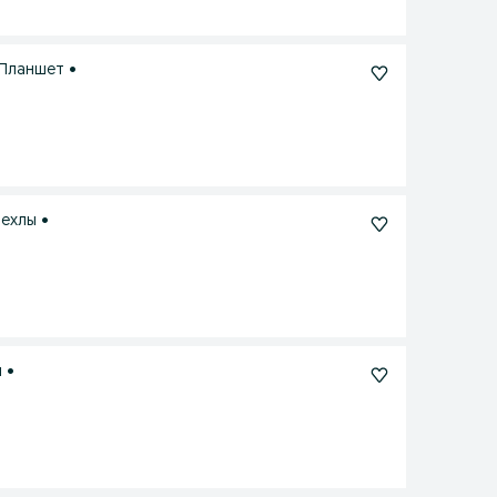
 Планшет •
Чехлы •
 •