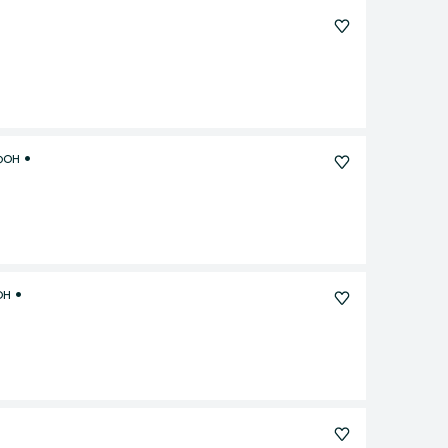
фон •
он •