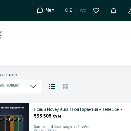
Уведомле
Чат
O'Z
Рус
 г.
7
овать по
ые новые
Новый Novey Aura 1 Год Гарантия • Телефон •
593 505 сум
Ташкент, Шайхантахурский район