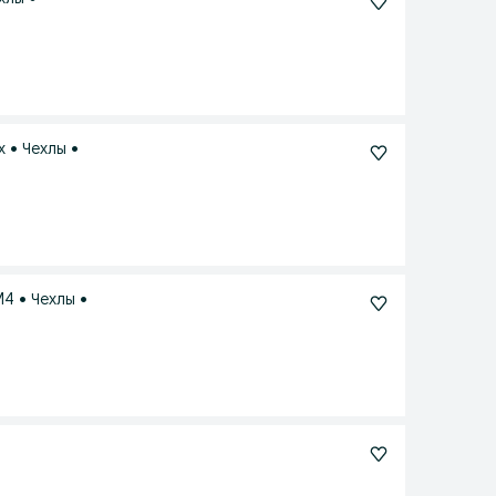
x • Чехлы •
 M4 • Чехлы •