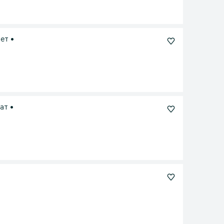
ет •
ат •