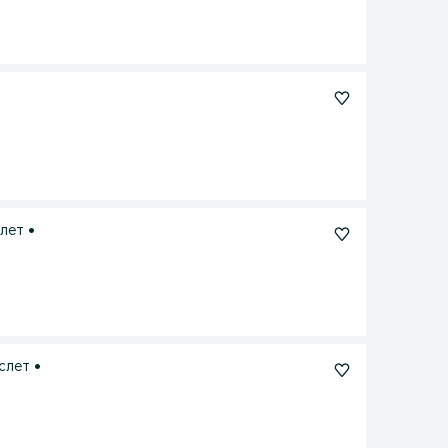
лет •
слет •