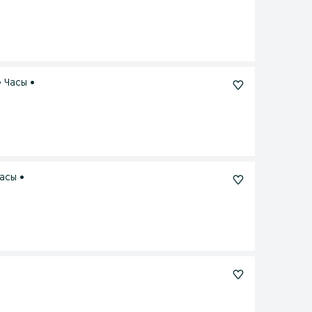
 Часы •
асы •