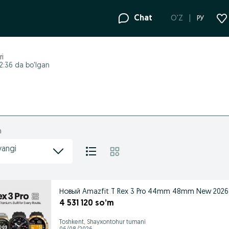
Chat
O'Z
РУ
ri
2:36 da bo'lgan
h
yangi
Новый Amazfit T Rex 3 Pro 44mm 48mm New 2026 
4 531 120 so’m
Toshkent, Shayxontohur tumani