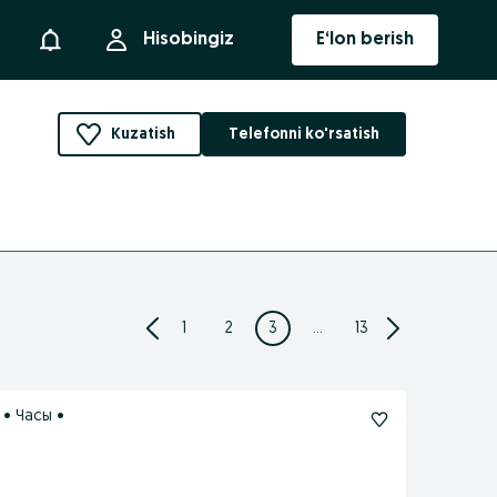
Bildirishnoma
Hisobingiz
E‘lon berish
Kuzatish
Telefonni ko'rsatish
1
2
3
...
13
• Часы •