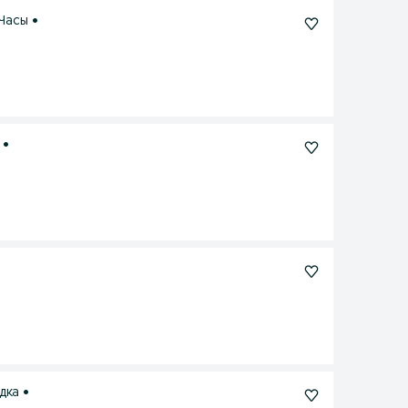
 Часы •
 •
дка •