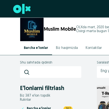
Futerga oʻtish
OLXda
mart, 2020
be
Muslim Mobile
Oxirgi marta bugun 1
Barcha e’lonlar
Biz haqimizda
Kontaktlar
Shu sahifada qidirish
Saralas
Eng 
E’lonlarni filtrlash
Biz 387 e'lon topdik
Ruknlar
Barcha e’lonlar
387