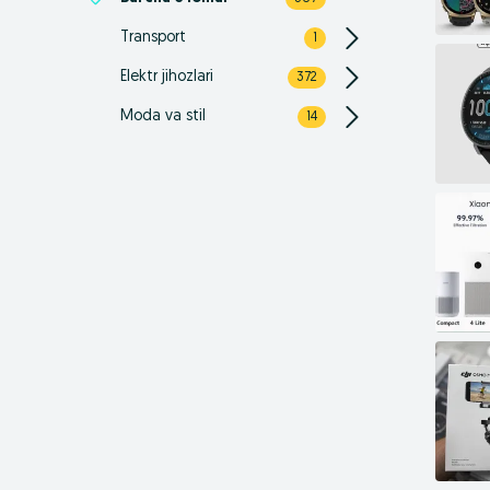
Transport
1
Elektr jihozlari
372
Moda va stil
14